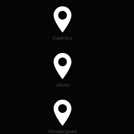
Castries
Jacou
Vendargues