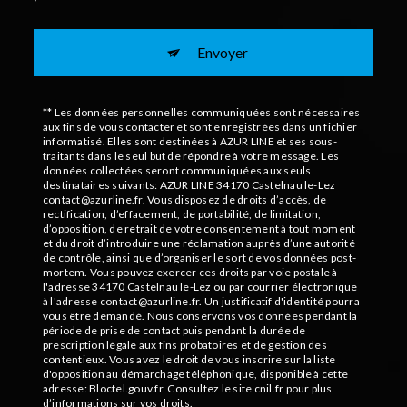
Envoyer
** Les données personnelles communiquées sont nécessaires
aux fins de vous contacter et sont enregistrées dans un fichier
informatisé. Elles sont destinées à AZUR LINE et ses sous-
traitants dans le seul but de répondre à votre message. Les
données collectées seront communiquées aux seuls
destinataires suivants: AZUR LINE 34170 Castelnau le-Lez
contact@azurline.fr. Vous disposez de droits d’accès, de
rectification, d’effacement, de portabilité, de limitation,
d’opposition, de retrait de votre consentement à tout moment
et du droit d’introduire une réclamation auprès d’une autorité
de contrôle, ainsi que d’organiser le sort de vos données post-
mortem. Vous pouvez exercer ces droits par voie postale à
l'adresse 34170 Castelnau le-Lez ou par courrier électronique
à l'adresse contact@azurline.fr. Un justificatif d'identité pourra
vous être demandé. Nous conservons vos données pendant la
période de prise de contact puis pendant la durée de
prescription légale aux fins probatoires et de gestion des
contentieux. Vous avez le droit de vous inscrire sur la liste
d'opposition au démarchage téléphonique, disponible à cette
adresse:
Bloctel.gouv.fr
. Consultez le site cnil.fr pour plus
d’informations sur vos droits.