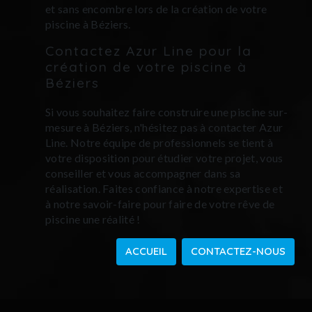
et sans encombre lors de la création de votre
piscine à Béziers.
Contactez Azur Line pour la
création de votre piscine à
Béziers
Si vous souhaitez faire construire une piscine sur-
mesure à Béziers, n'hésitez pas à contacter Azur
Line. Notre équipe de professionnels se tient à
votre disposition pour étudier votre projet, vous
conseiller et vous accompagner dans sa
réalisation. Faites confiance à notre expertise et
à notre savoir-faire pour faire de votre rêve de
piscine une réalité !
ACCUEIL
CONTACTEZ-NOUS