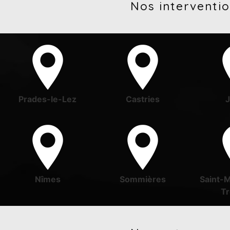
Nos interventio
Prades-le-Lez
Castries
Nîmes
Sommières
Saint-
Tr