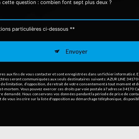
à cette question : combien font sept plus deux ?
tions particulières ci-dessous **
Envoyer
aux fins de vous contacter et sont enregistrées dans un fichier informatisé. El
ectées seront communiquées aux seuls destinataires suivants: AZUR LINE 34170 C
té, de limitation, d’opposition, de retrait de votre consentement à tout moment et 
ost-mortem. Vous pouvez exercer ces droits par voie postale à l'adresse 34170 Ca
 être demandé. Nous conservons vos données pendant la période de prise de contact
t de vous inscrire sur la liste d'opposition au démarchage téléphonique, disponib