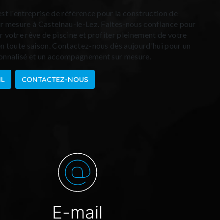
est l'entreprise de référence pour la construction de
ur mesure à Castelnau-le-Lez. Faites-nous confiance pour
r votre rêve de piscine et profiter pleinement de votre
en toute saison. Contactez-nous dès aujourd'hui pour un
onnalisé et un accompagnement sur mesure.
IL
CONTACTEZ-NOUS
E-mail