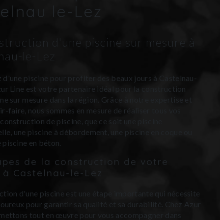
elnau le-Lez
struction d'une piscine sur mesure à
nau-le-Lez
 d'une piscine pour profiter des beaux jours à Castelnau-
zur Line est votre partenaire idéal pour la construction
ine sur mesure dans la région. Grâce à notre expertise et
ir-faire, nous sommes en mesure de réaliser tous vos
 construction de piscine, que ce soit une piscine
elle, une piscine à débordement, une piscine en coque ou
 piscine en béton.
apes de la construction de votre
e à Castelnau-le-Lez
ction d'une piscine est une étape importante qui nécessite
goureux pour garantir sa qualité et sa durabilité. Chez Azur
s mettons tout en œuvre pour vous accompagner dans