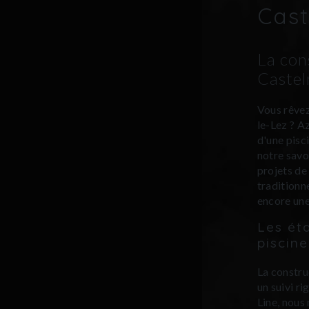
Cast
La con
Castel
Vous rêvez
le-Lez ? A
d'une pisc
notre savo
projets de
traditionn
encore une
Les ét
piscin
La constru
un suivi ri
Line, nou