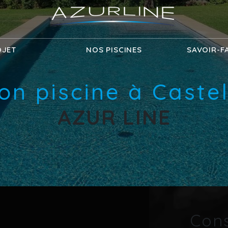
OJET
NOS PISCINES
SAVOIR-F
on piscine à Caste
AZUR LINE
Cons