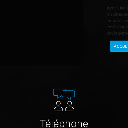
Azur Line 
piscines s
concrétise
extérieur 
devis pers
ACCUE
Téléphone