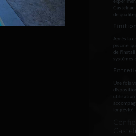
expériment
Castelnau-
de qualité 
Finiti
Après la c
piscine, q
de l'insta
systèmes d
Entreti
Une fois v
dispositio
utilisatio
accompagno
longévité.
Confie
Castel