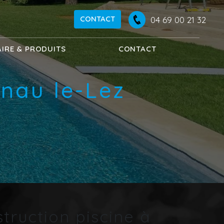
CONTACT
04 69 00 21 32
AIRE & PRODUITS
CONTACT
lnau le-Lez
truction piscine à