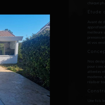
chaque pha
Étude d
Avant de d
approfondi
meilleure 
prenons en
et vos env
Concep
Nos design
pour conce
attentes e
moderne, é
réaliser to
Constru
Une fois l