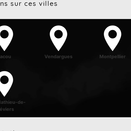
ns sur ces villes
Jacou
Vendargues
Montpellier
Mathieu-de-
éviers