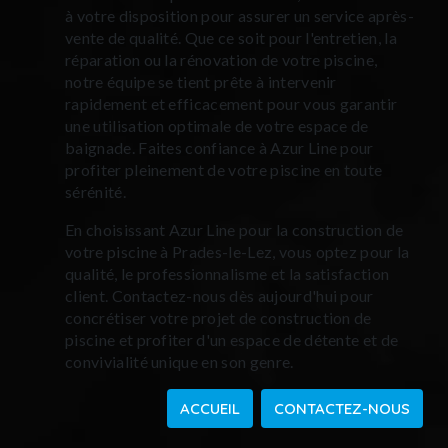
à votre disposition pour assurer un service après-
vente de qualité. Que ce soit pour l'entretien, la
réparation ou la rénovation de votre piscine,
notre équipe se tient prête à intervenir
rapidement et efficacement pour vous garantir
une utilisation optimale de votre espace de
baignade. Faites confiance à Azur Line pour
profiter pleinement de votre piscine en toute
sérénité.
En choisissant Azur Line pour la construction de
votre piscine à Prades-le-Lez, vous optez pour la
qualité, le professionnalisme et la satisfaction
client. Contactez-nous dès aujourd'hui pour
concrétiser votre projet de construction de
piscine et profiter d'un espace de détente et de
convivialité unique en son genre.
ACCUEIL
CONTACTEZ-NOUS