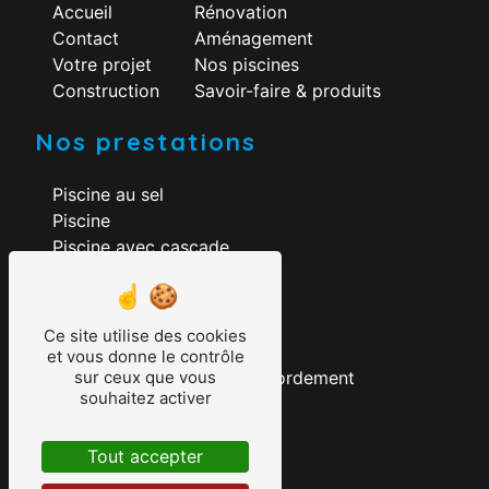
Accueil
Rénovation
Contact
Aménagement
Votre projet
Nos piscines
Construction
Savoir-faire & produits
Nos prestations
Piscine au sel
Piscine
Piscine avec cascade
Construction piscine
Rénovation piscine
Aménagement piscine
Ce site utilise des cookies
Création piscine
et vous donne le contrôle
Construction piscine à débordement
sur ceux que vous
souhaitez activer
Piscine pompe à chaleur
Pisciniste
Tout accepter