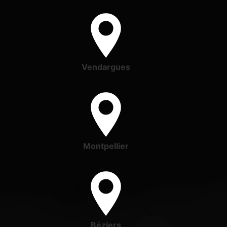
Vendargues
Montpellier
Béziers