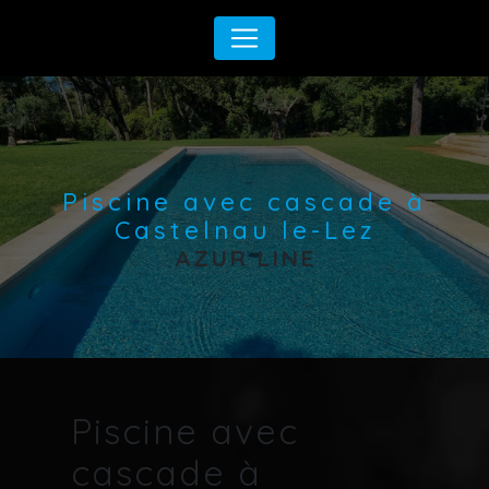
Panneau de gestion des cookies
Piscine avec cascade à
Castelnau le-Lez
AZUR LINE
Piscine avec
cascade à