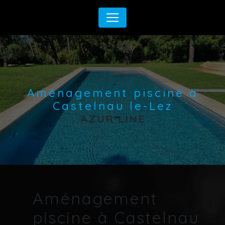
Panneau de gestion des cookies
Aménagement piscine à
Castelnau le-Lez
AZUR LINE
Aménagement
piscine à Castelnau