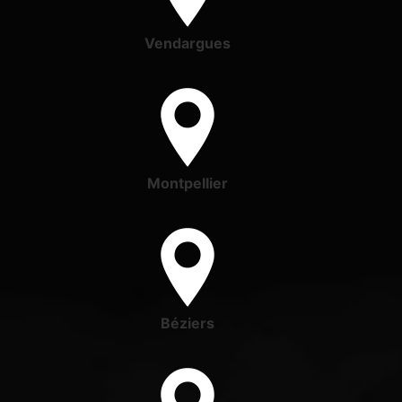
Vendargues
Montpellier
Béziers