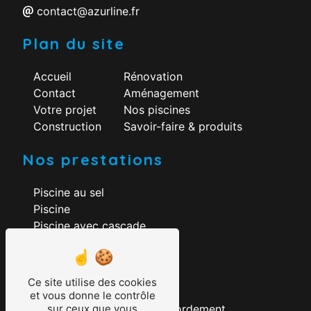
contact@azurline.fr
Plan du site
Accueil
Rénovation
Contact
Aménagement
Votre projet
Nos piscines
Construction
Savoir-faire & produits
Nos prestations
Piscine au sel
Piscine
Piscine avec cascade
Construction piscine
Rénovation piscine
Aménagement piscine
Ce site utilise des cookies
Création piscine
et vous donne le contrôle
sur ceux que vous
Construction piscine à débordement