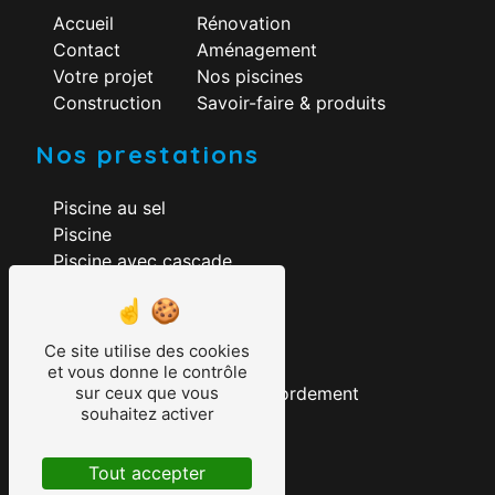
Accueil
Rénovation
Contact
Aménagement
Votre projet
Nos piscines
Construction
Savoir-faire & produits
Nos prestations
Piscine au sel
Piscine
Piscine avec cascade
Construction piscine
Rénovation piscine
Aménagement piscine
Ce site utilise des cookies
Création piscine
et vous donne le contrôle
Construction piscine à débordement
sur ceux que vous
souhaitez activer
Piscine pompe à chaleur
Pisciniste
Tout accepter