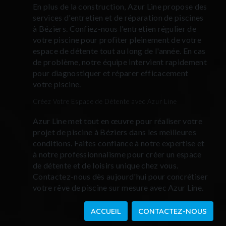
En plus de la construction, Azur Line propose des
services d'entretien et de réparation de piscines
à Béziers. Confiez-nous l'entretien régulier de
votre piscine pour profiter pleinement de votre
espace de détente tout au long de l'année. En cas
de problème, notre équipe intervient rapidement
pour diagnostiquer et réparer efficacement
votre piscine.
Créez Votre Espace de Détente avec Azur Line
Azur Line met tout en œuvre pour réaliser votre
projet de piscine à Béziers dans les meilleures
conditions. Faites confiance à notre expertise et
à notre professionnalisme pour créer un espace
de détente et de loisirs unique chez vous.
Contactez-nous dès aujourd'hui pour concrétiser
votre rêve de piscine sur mesure avec Azur Line.
ACCUEIL
CONTACTEZ-NOUS