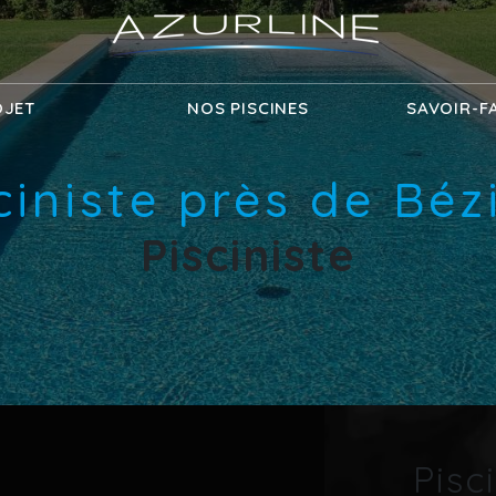
OJET
NOS PISCINES
SAVOIR-F
ciniste près de Béz
Pisciniste
Pisc