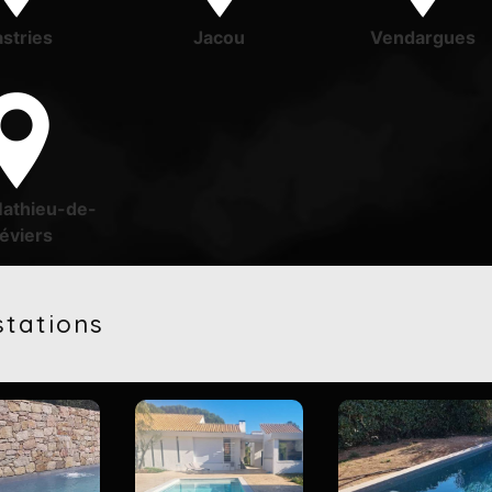
stries
Jacou
Vendargues
Mathieu-de-
éviers
stations