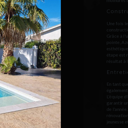
moindres d
Constr
Une fois le
constructi
Grâce à l'
pointe, Azu
esthétique
étape est 
résultat à 
Entret
En tant qu
également 
L'équipe d'
garantir u
de l'année.
rénovation
jeunesse e