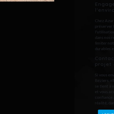
Engage
l'envi
Chez Azur 
préserver 
l'utilisat
dans nos ré
limiter no
durables e
Contac
projet 
Si vous en
Béziers, n
se tient à 
et vous ac
confiance 
réalité, d