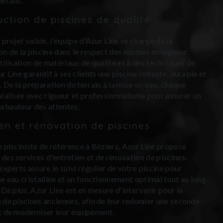
étails.
uction de piscines de qualité
 projet validé, l'équipe d'Azur Line se charge de la
on de la piscine dans le respect des normes en vigueur.
utilisation de matériaux de qualité et à des techniques de
r Line garantit à ses clients une piscine robuste, durable et
. De la préparation du terrain à la mise en eau, chaque
réalisée avec rigueur et professionnalisme pour assurer un
la hauteur des attentes.
ien et rénovation de piscines
e pisciniste de référence à Béziers, Azur Line propose
des services d'entretien et de rénovation de piscines.
experts assure le suivi régulier de votre piscine pour
ne eau cristalline et un fonctionnement optimal tout au long
 De plus, Azur Line est en mesure d'intervenir pour la
 de piscines anciennes, afin de leur redonner une seconde
t de moderniser leur équipement.