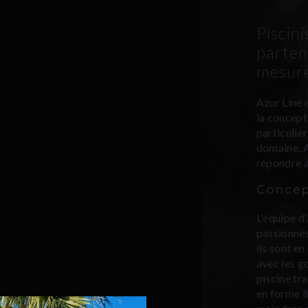
Piscin
parten
mesur
Azur Line 
la concepti
particulie
domaine, A
répondre à
Concep
L'équipe d
passionnés 
ils sont e
avec les g
piscine tr
en forme li