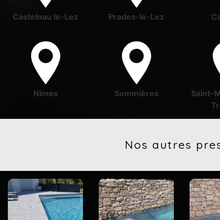
Castelnau le-Lez
Prades-le-Lez
Ca
Nîmes
Sommières
Saint-
Tr
Nos autres pre