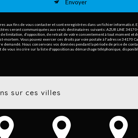
Envoyer
aux fins de vous contacter et sont enregistrées dans un fichier informatisé. El
ectées seront communiquées aux seuls destinataires suivants: AZUR LINE 34170 C
té, de limitation, d’opposition, de retrait de votre consentement à tout moment et 
ost-mortem. Vous pouvez exercer ces droits par voie postale à l'adresse 34170 Ca
 être demandé. Nous conservons vos données pendant la période de prise de contact
t de vous inscrire sur la liste d'opposition au démarchage téléphonique, disponib
ns sur ces villes