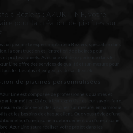
iste à Béziers : AZUR LINE, votre
aire pour la création de piscines sur
e
est un pisciniste expert implanté à Béziers, spécialisé dans
on, la construction et l'entretien de piscines pour
rs et professionnels. Avec une solide expérience dans le
zur Line offre des services de qualité et sur-mesure pour
 tous les besoins et exigences de sa clientèle.
tion de piscines personnalisées
'Azur Line est composée de professionnels qualifiés et
par leur métier. Grâce à leur expertise et leur savoir-faire,
n mesure de concevoir des piscines sur mesure, en harmonie
oûts et les besoins de chaque client. Que vous rêviez d'une
aditionnelle, d'une piscine à débordement ou d'une piscine
bre, Azur Line saura réaliser votre projet dans les