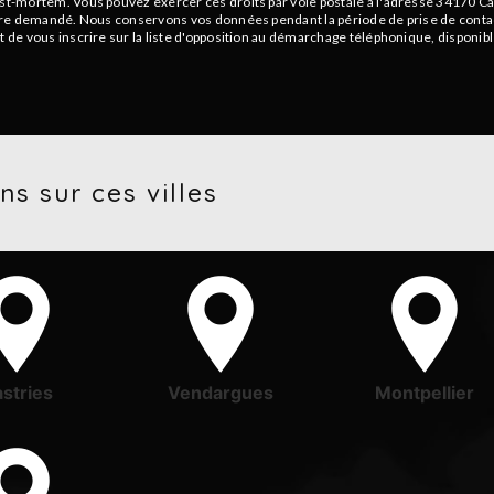
ost-mortem. Vous pouvez exercer ces droits par voie postale à l'adresse 34170 Ca
 être demandé. Nous conservons vos données pendant la période de prise de contact
t de vous inscrire sur la liste d'opposition au démarchage téléphonique, disponib
ns sur ces villes
stries
Vendargues
Montpellier