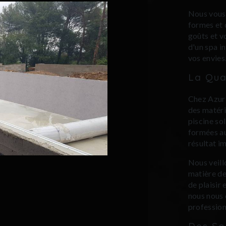
Nous vous
formes et 
goûts et v
d'un spa i
vos envies
La Qua
Chez Azur L
des matéri
piscine so
formées au
résultat i
Nous veill
matière de
de plaisir 
nous nous 
profession
Des So