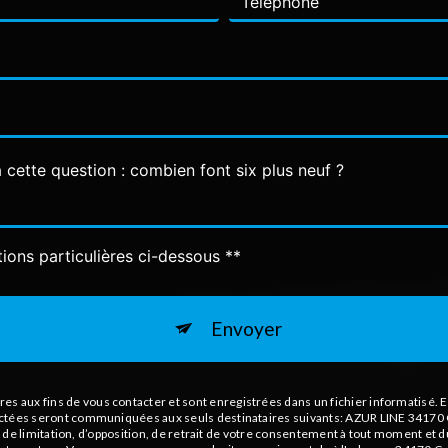
 cette question : combien font six plus neuf ?
tions particulières ci-dessous **
Envoyer
aux fins de vous contacter et sont enregistrées dans un fichier informatisé. El
ectées seront communiquées aux seuls destinataires suivants: AZUR LINE 34170 C
té, de limitation, d’opposition, de retrait de votre consentement à tout moment et 