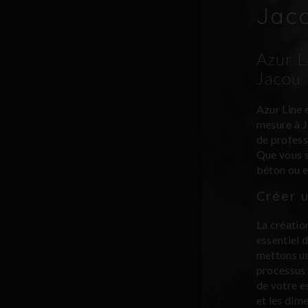
Jac
Azur L
Jacou
Azur Line e
mesure à J
de profess
Que vous s
béton ou e
Créer 
La créatio
essentiel d
mettons un
processus
de votre e
et les dime