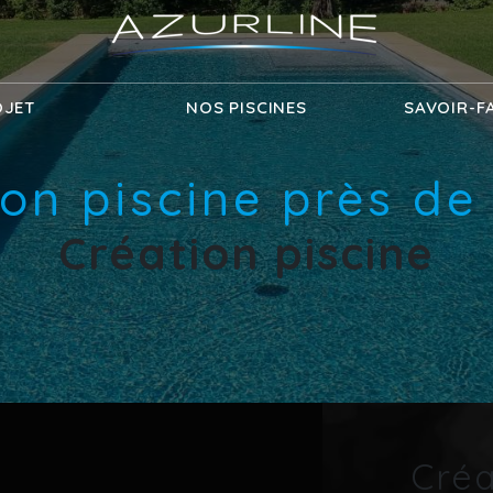
OJET
NOS PISCINES
SAVOIR-F
ion piscine près de
Création piscine
Créa