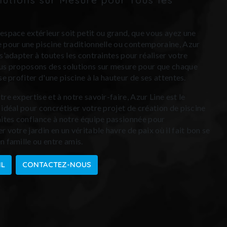
s
espace extérieur soit petit ou grand, que vous ayez une
 pour une piscine traditionnelle ou contemporaine, Azur
 s'adapter à toutes les contraintes pour réaliser votre
us proposons des solutions sur mesure pour que chaque
se profiter d'une piscine à la hauteur de ses attentes.
re expertise et à notre savoir-faire, Azur Line est le
 idéal pour concrétiser votre projet de création de piscine
aites confiance à notre équipe passionnée pour
 votre jardin en un véritable havre de paix où il fait bon se
n famille ou entre amis.
IL
CONTACTEZ-NOUS