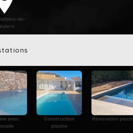
Mathieu-de-
éviers
stations
ine avec
Construction
Rénovation pisci
ascade
piscine