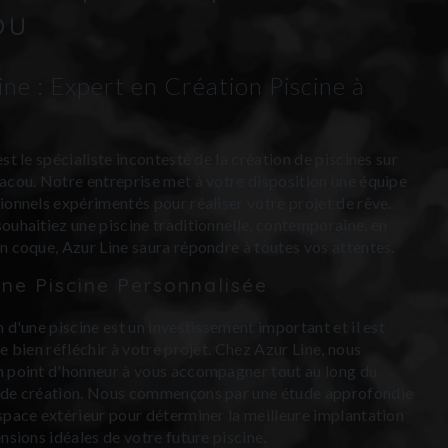
ou
ine : Expert en Création Piscine à
st le spécialiste incontesté de la création de piscines sur
acou. Notre entreprise met à votre disposition une équipe
ionnels expérimentés pour réaliser votre projet de rêve.
ouhaitiez une piscine traditionnelle, contemporaine, en
n coque, Azur Line saura répondre à toutes vos attentes.
une Piscine Personnalisée
n d'une piscine est un investissement important et il est
e bien réfléchir à votre projet. Chez Azur Line, nous
 point d'honneur à vous accompagner tout au long du
 de création. Nous commençons par une étude approfondie
space extérieur pour déterminer la meilleure implantation
nsions idéales de votre future piscine.