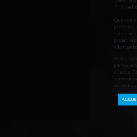
Projet
Que votre 
préférence
Line saura
projet. No
client puis
Grâce à not
partenaire
à Jacou. F
transformer
détendre e
ACCUE