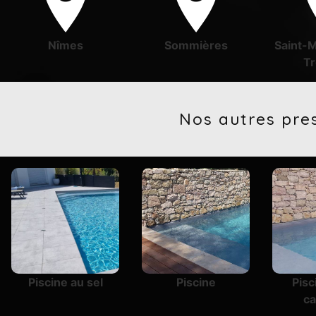
Nîmes
Sommières
Saint-
Tr
Nos autres pre
Piscine au sel
Piscine
Pisc
c