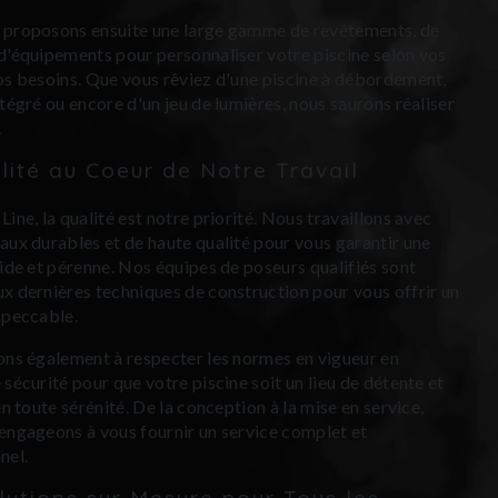
 proposons ensuite une large gamme de revêtements, de
d'équipements pour personnaliser votre piscine selon vos
os besoins. Que vous rêviez d'une piscine à débordement,
ntégré ou encore d'un jeu de lumières, nous saurons réaliser
.
lité au Coeur de Notre Travail
ine, la qualité est notre priorité. Nous travaillons avec
aux durables et de haute qualité pour vous garantir une
lide et pérenne. Nos équipes de poseurs qualifiés sont
x dernières techniques de construction pour vous offrir un
mpeccable.
ons également à respecter les normes en vigueur en
 sécurité pour que votre piscine soit un lieu de détente et
en toute sérénité. De la conception à la mise en service,
engageons à vous fournir un service complet et
nel.
lutions sur Mesure pour Tous les