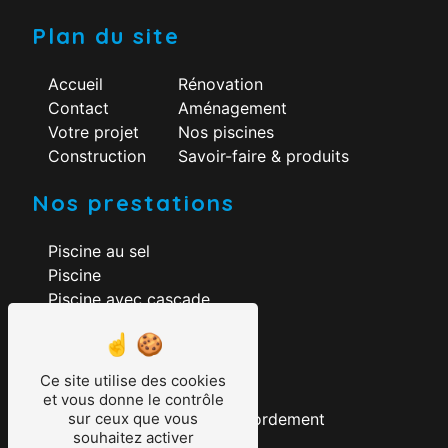
Plan du site
Accueil
Rénovation
Contact
Aménagement
Votre projet
Nos piscines
Construction
Savoir-faire & produits
Nos prestations
Piscine au sel
Piscine
Piscine avec cascade
Construction piscine
Rénovation piscine
Aménagement piscine
Ce site utilise des cookies
Création piscine
et vous donne le contrôle
Construction piscine à débordement
sur ceux que vous
souhaitez activer
Piscine pompe à chaleur