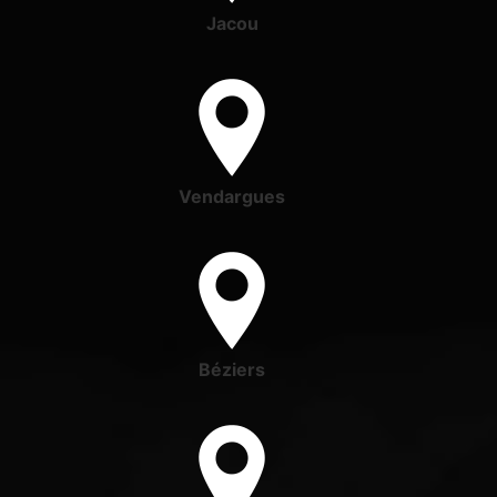
Jacou
Vendargues
Béziers