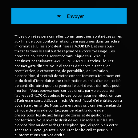
Envoyer
** Les données personnelles communiquées sont nécessaires
aux fins de vous contacter et sont enregistrées dans un fichier
informatisé. Elles sont destinées à AZUR LINE et ses sous-
traitants dans le seul but de répondre à votre message. Les
données collectées seront communiquées aux seuls
destinataires suivants: AZUR LINE 34170 Castelnau le-Lez
contact@azurline.fr. Vous disposez de droits d’accès, de
rectification, d’effacement, de portabilité, de limitation,
d’opposition, de retrait de votre consentement à tout moment
et du droit d’introduire une réclamation auprès d’une autorité
de contrôle, ainsi que d’organiser le sort de vos données post-
mortem. Vous pouvez exercer ces droits par voie postale à
l'adresse 34170 Castelnau le-Lez ou par courrier électronique
à l'adresse contact@azurline.fr. Un justificatif d'identité pourra
vous être demandé. Nous conservons vos données pendant la
période de prise de contact puis pendant la durée de
prescription légale aux fins probatoires et de gestion des
contentieux. Vous avez le droit de vous inscrire sur la liste
d'opposition au démarchage téléphonique, disponible à cette
adresse:
Bloctel.gouv.fr
. Consultez le site cnil.fr pour plus
d’informations sur vos droits.