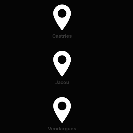
Castries
Jacou
Vendargues