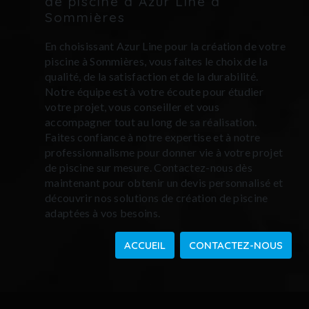
de piscine à Azur Line à
Sommières
En choisissant Azur Line pour la création de votre
piscine à Sommières, vous faites le choix de la
qualité, de la satisfaction et de la durabilité.
Notre équipe est à votre écoute pour étudier
votre projet, vous conseiller et vous
accompagner tout au long de sa réalisation.
Faites confiance à notre expertise et à notre
professionnalisme pour donner vie à votre projet
de piscine sur mesure. Contactez-nous dès
maintenant pour obtenir un devis personnalisé et
découvrir nos solutions de création de piscine
adaptées à vos besoins.
ACCUEIL
CONTACTEZ-NOUS