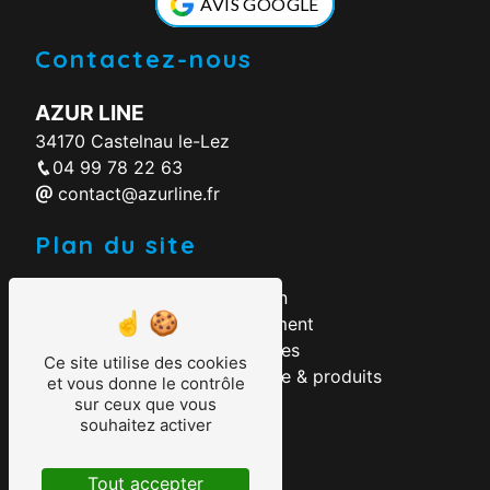
AVIS GOOGLE
Contactez-nous
AZUR LINE
34170 Castelnau le-Lez
04 99 78 22 63
contact@azurline.fr
Plan du site
Accueil
Rénovation
Contact
Aménagement
Votre projet
Nos piscines
Ce site utilise des cookies
Construction
Savoir-faire & produits
et vous donne le contrôle
sur ceux que vous
Nos prestations
souhaitez activer
Piscine au sel
Tout accepter