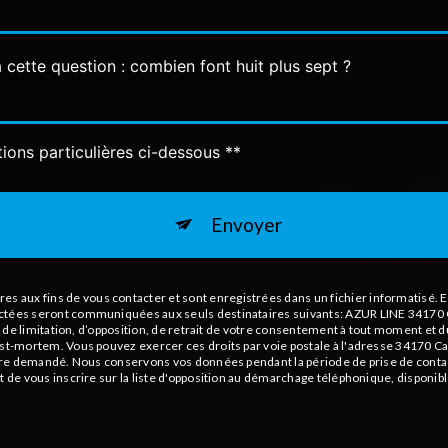
 cette question : combien font huit plus sept ?
tions particulières ci-dessous **
Envoyer
aux fins de vous contacter et sont enregistrées dans un fichier informatisé. El
ectées seront communiquées aux seuls destinataires suivants: AZUR LINE 34170 C
té, de limitation, d’opposition, de retrait de votre consentement à tout moment et 
ost-mortem. Vous pouvez exercer ces droits par voie postale à l'adresse 34170 Ca
 être demandé. Nous conservons vos données pendant la période de prise de contact
t de vous inscrire sur la liste d'opposition au démarchage téléphonique, disponib