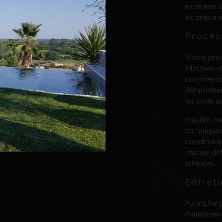
extérieur.
incomparab
Proces
Notre proc
Mathieu-de
commençons
déterminer
les contra
Ensuite, no
techniques
construire 
chaque déta
attentes.
Entret
Azur Line 
maintenan