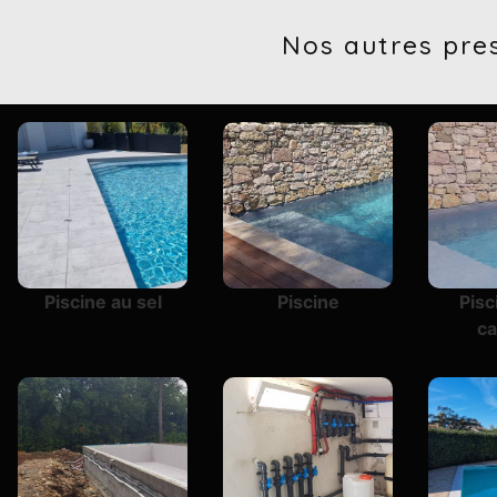
Nos autres pre
Piscine au sel
Piscine
Pisc
c