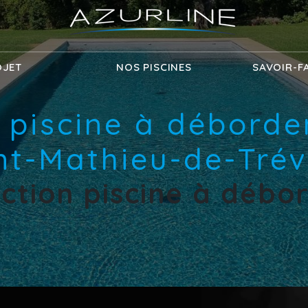
OJET
NOS PISCINES
SAVOIR-F
 piscine à débord
nt-Mathieu-de-Trév
ction piscine à déb