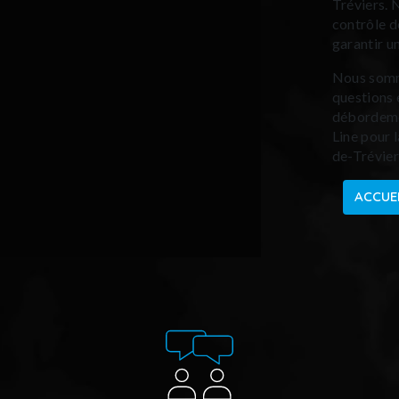
Tréviers. 
contrôle d
garantir u
Nous somme
questions 
débordemen
Line pour 
de-Trévier
ACCUE