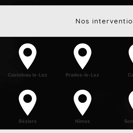
Nos interventio
Castelnau le-Lez
Prades-le-Lez
Ca
Béziers
Nîmes
Som