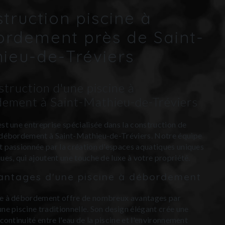
truction piscine à
rdement près de Saint-
ieu-de-Tréviers
struction d'une piscine à
ement à Saint-Mathieu-de-Tréviers
est une entreprise spécialisée dans la construction de
 débordement à Saint-Mathieu-de-Tréviers. Notre équipe
t passionnée par la création d'espaces aquatiques uniques
ques, qui ajoutent une touche de luxe à votre propriété.
antages d'une piscine à débordement
ne à débordement offre de nombreux avantages par
une piscine traditionnelle. Son design élégant crée une
 continuité entre l'eau de la piscine et l'environnement