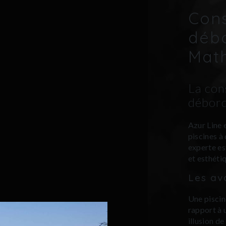
Cons
débo
Math
La con
débord
Azur Line 
piscines à
experte es
et esthéti
Les av
Une pisci
rapport à 
illusion de