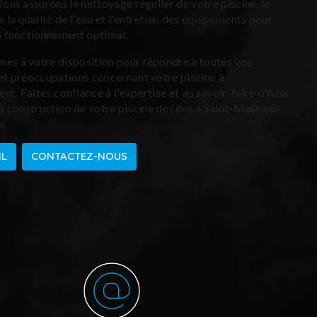
Nous assurons le nettoyage régulier de votre piscine, le
e la qualité de l'eau et l'entretien des équipements pour
n fonctionnement optimal.
s à votre disposition pour répondre à toutes vos
et préoccupations concernant votre piscine à
t. Faites confiance à l'expertise et au savoir-faire d'Azur
la construction de votre piscine de rêve à Saint-Mathieu-
s.
IL
CONTACTEZ-NOUS