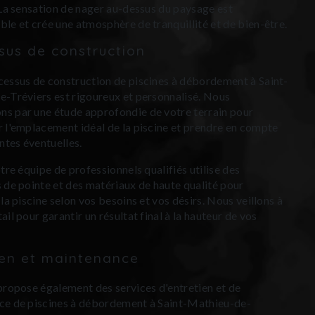
 La sensation de nager au-dessus du paysage est
le et crée une atmosphère de tranquillité et de bien-être.
sus de construction
essus de construction de piscines à débordement à Saint-
-Tréviers est rigoureux et personnalisé. Nous
 par une étude approfondie de votre terrain pour
 l'emplacement idéal de la piscine et prendre en compte
intes éventuelles.
tre équipe de professionnels qualifiés utilise des
 de pointe et des matériaux de haute qualité pour
la piscine selon vos besoins et vos désirs. Nous veillons à
il pour garantir un résultat final à la hauteur de vos
ien et maintenance
propose également des services d'entretien et de
ce de piscines à débordement à Saint-Mathieu-de-