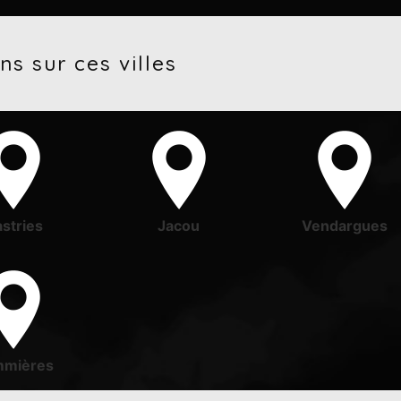
ns sur ces villes
stries
Jacou
Vendargues
mières