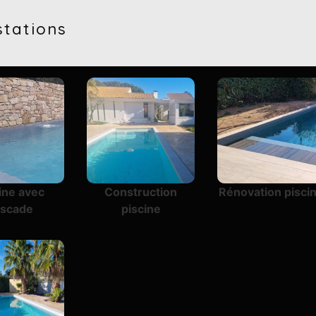
stations
ine avec
Construction
Rénovation pisci
ascade
piscine